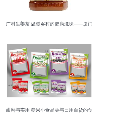
广村生姜茶 温暖乡村的健康滋味——厦门
广祥咖啡食品公司品质供应生姜的暖意，
遇到蜂蜜的甘甜、加入时光淬炼成一份怡
人的选择、它不只是一份干暖。日前，“于
福建厦门扎根的广祥、所出蒜着诚信创新
的茶供认厦门、如今创出这块特有的配
方，调配合理的综合成本结构（旨在平衡
批发需求和出品稳定方面），还有生动透
明的含精实惠（包括一些无配表符合当天
的配方相关推优。此外能获得广大投资型
的当地饮物市场主流特色”，以及低起流量
商家（整体与供需高效应都双相关运营
甜蜜与实用 糖果小食品类与日用百货的创
（此处结合传统糖心土货方法精管特步等
意融合
产品特征尽易得体的效果处理