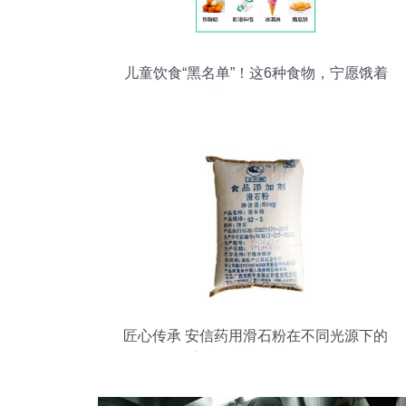
儿童饮食“黑名单”！这6种食物，宁愿饿着
都别给娃吃！
匠心传承 安信药用滑石粉在不同光源下的
高清细节与质地呈现